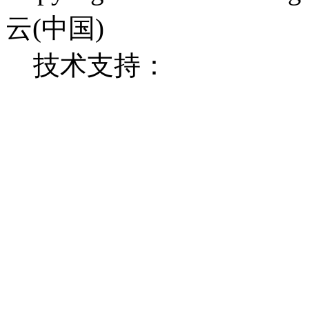
云(中国)
技术支持：