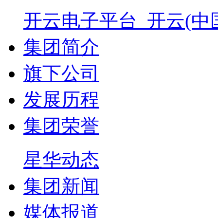
开云电子平台_开云(中
集团简介
旗下公司
发展历程
集团荣誉
星华动态
集团新闻
媒体报道