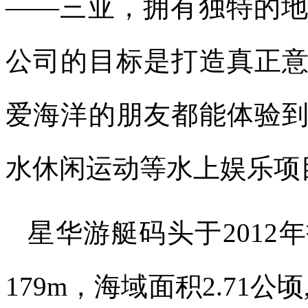
——三亚，拥有独特的
公司的目标是打造真正
爱海洋的朋友都能体验
水休闲运动等水上娱乐项
星华游艇码头于201
179m，海域面积2.71公