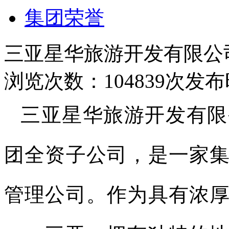
集团荣誉
三亚星华旅游开发有限公
浏览次数：104839次
发布时
三亚星华旅游开发有限
团全资子公司，是一家
管理公司。作为具有浓