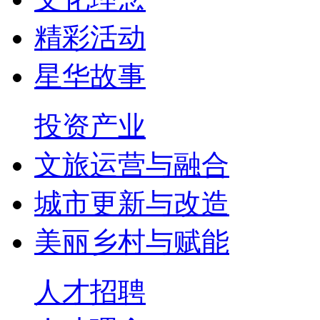
精彩活动
星华故事
投资产业
文旅运营与融合
城市更新与改造
美丽乡村与赋能
人才招聘