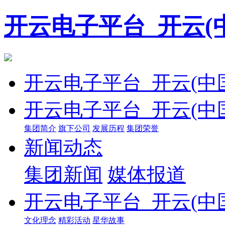
开云电子平台_开云(
开云电子平台_开云(中
开云电子平台_开云(中
集团简介
旗下公司
发展历程
集团荣誉
新闻动态
集团新闻
媒体报道
开云电子平台_开云(中
文化理念
精彩活动
星华故事