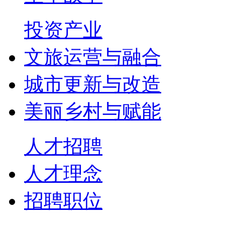
投资产业
文旅运营与融合
城市更新与改造
美丽乡村与赋能
人才招聘
人才理念
招聘职位