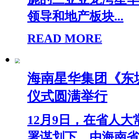
领导和地产板块...
READ MORE
海南星华集团《东
仪式圆满举行
12月9日，在省人
署谋划下，由海南省