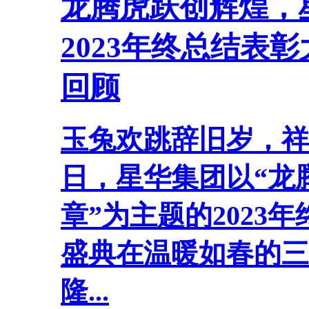
龙腾虎跃创辉煌，星
2023年终总结表彰
回顾
玉兔欢跳辞旧岁，祥龙
日，星华集团以“龙
章”为主题的2023
盛典在温暖如春的三
隆...