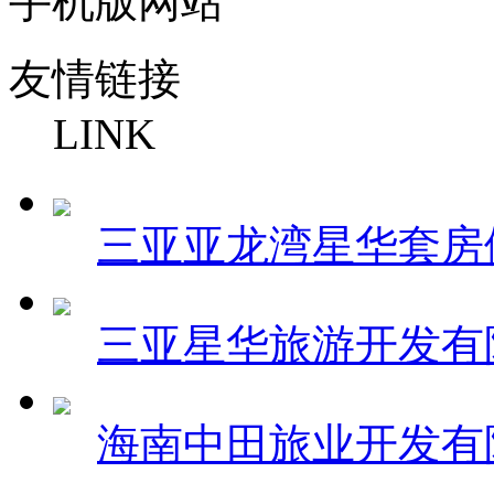
手机版网站
友情链接
LINK
三亚亚龙湾星华套房
三亚星华旅游开发有
海南中田旅业开发有