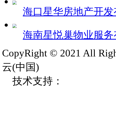
海口星华房地产开发
海南星悦巢物业服务
CopyRight © 2021 All
云(中国)
技术支持：