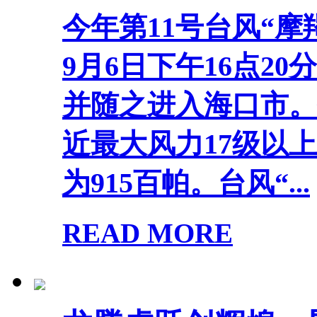
今年第11号台风“
9月6日下午16点2
并随之进入海口市。
近最大风力17级以上
为915百帕。台风“...
READ MORE