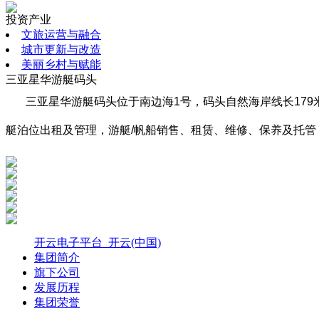
投资产业
文旅运营与融合
城市更新与改造
美丽乡村与赋能
三亚星华游艇码头
三亚星华游艇码头
位于南边海
1
号，码头自然海岸线长
179
艇泊位出租及管理，游艇
/
帆船销售、租赁、维修、保养及托管
开云电子平台_开云(中国)
集团简介
旗下公司
发展历程
集团荣誉